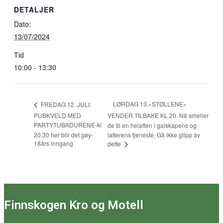
DETALJER
Dato:
13/07/2024
Tid
10:00 - 13:30
LØRDAG 13.»STØLLENE»
FREDAG 12. JULI:
PUBKVELD MED
VENDER TILBAKE KL 20. Nå smeller
PARTYTUBADURENE-kl
de til en helaften i galskapens og
20,30 her blir det gøy-
latterens tjeneste, Gå ikke glipp av
18års inngang
dette
Finnskogen Kro og Motell