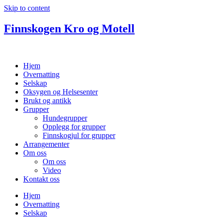
Skip to content
Finnskogen Kro og Motell
Hjem
Overnatting
Selskap
Oksygen og Helsesenter
Brukt og antikk
Grupper
Hundegrupper
Opplegg for grupper
Finnskogjul for grupper
Arrangementer
Om oss
Om oss
Video
Kontakt oss
Hjem
Overnatting
Selskap