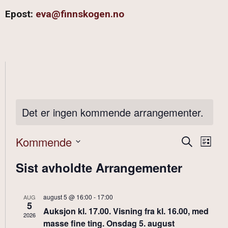
Epost:
eva@finnskogen.no
Det er ingen kommende arrangementer.
Arran
Ar
Kommende
Søk
Liste
Velg
Vi
Searc
dato.
Sist avholdte Arrangementer
Nav
and
Views
august 5 @ 16:00
-
17:00
AUG
5
Auksjon kl. 17.00. Visning fra kl. 16.00, med
2026
Navig
masse fine ting. Onsdag 5. august