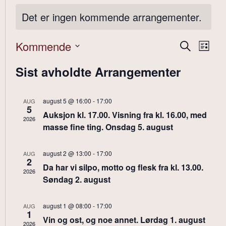
Det er ingen kommende arrangementer.
Arran
Ar
Kommende
Søk
Liste
Velg
Vi
Searc
dato.
Sist avholdte Arrangementer
Nav
and
Views
august 5 @ 16:00
-
17:00
AUG
5
Auksjon kl. 17.00. Visning fra kl. 16.00, med
2026
Navig
masse fine ting. Onsdag 5. august
august 2 @ 13:00
-
17:00
AUG
2
Da har vi silpo, motto og flesk fra kl. 13.00.
2026
Søndag 2. august
august 1 @ 08:00
-
17:00
AUG
1
Vin og ost, og noe annet. Lørdag 1. august
2026