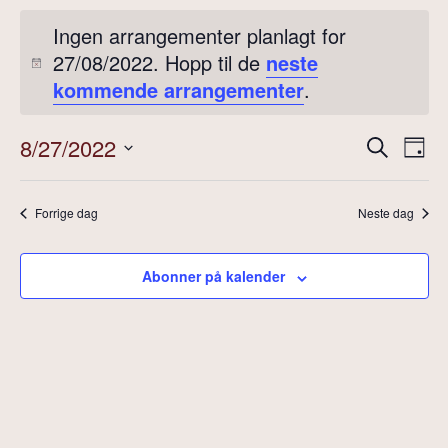
Ingen arrangementer planlagt for
27/08/2022. Hopp til de
neste
kommende arrangementer
.
Arra
Ar
8/27/2022
Søk
Dag
Velg
Vi
Sear
dato.
Na
Forrige dag
Neste dag
and
View
Abonner på kalender
Navig