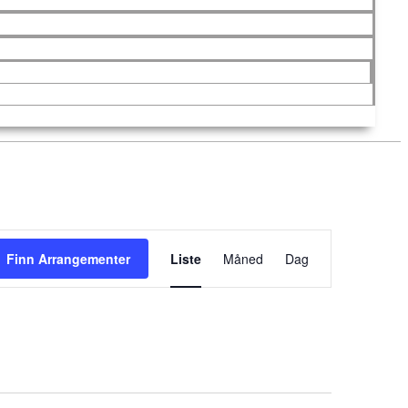
Arrangement
Finn Arrangementer
Liste
Måned
Views
Dag
Navigation