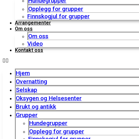
Hundegrupper
Opplegg for grupper
Finnskogjul for grupper
Arrangementer
Om oss
Om oss
Video
Kontakt oss
Hjem
Overnatting
Selskap
Oksygen og Helsesenter
Brukt og antikk
Grupper
Hundegrupper
Opplegg for grupper
Finnskogjul for grupper